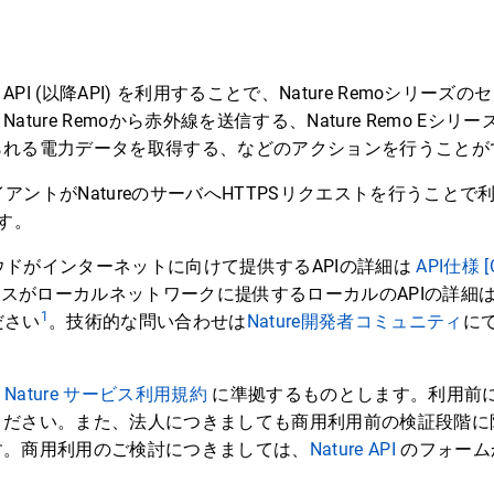
Cloud API (以降API) を利用することで、Nature Remoシリ
ture Remoから赤外線を送信する、Nature Remo Eシ
られる電力データを取得する、などのアクションを行うことが
ライアントがNatureのサーバへHTTPSリクエストを行うこと
です。
o クラウドがインターネットに向けて提供するAPIの詳細は
API仕様 [C
oデバイスがローカルネットワークに提供するローカルのAPIの詳細
1
ださい
。技術的な問い合わせは
Nature開発者コミュニティ
に
は
Nature サービス利用規約
に準拠するものとします。利用前
ださい。また、法人につきましても商用利用前の検証段階に限
す。商用利用のご検討につきましては、
Nature API
のフォーム