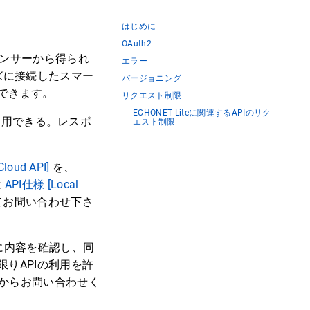
はじめに
OAuth2
ーズのセンサーから得られ
エラー
リーズに接続したスマー
バージョニング
できます。
リクエスト制限
ECHONET Liteに関連するAPIのリク
で利用できる。レスポ
エスト制限
loud API]
を、
は
API仕様 [Local
てお問い合わせ下さ
に内容を確認し、同
りAPIの利用を許
からお問い合わせく