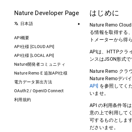
はじめに
Nature Developer Page
日本語
Nature Remo 
る情報を取得する、Na
API概要
トメーターから得
API仕様 [CLOUD API]
APIは、HTTPク
API仕様 [LOCAL API]
ンスはJSON形式
Nature開発者コミュニティ
Nature Rem
Nature Remo E 追加API仕様
Nature Rem
電力データ算出方法
API]
を参照してく
OAuth2 / OpenID Connect
いませ。
利用規約
API の利用条件等
意の上で利用してく
可するものとしま
ださいませ。