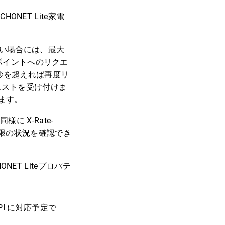
ONET Lite家電
てこない場合には、最大
ドポイントへのリクエ
0秒を超えれば再度リ
エストを受け付けま
ます。
様に X-Rate-
リクエスト制限の状況を確認でき
ET Liteプロパテ
l API に対応予定で