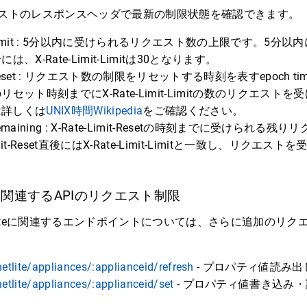
エストのレスポンスヘッダで最新の制限状態を確認できます。
mit-Limit : 5分以内に受けられるリクエスト数の上限です。5分
、X-Rate-Limit-Limitは30となります。
mit-Reset : リクエスト数の制限をリセットする時刻を表すepoch
セット時刻までにX-Rate-Limit-Limitの数のリクエストを受
は詳しくは
UNIX時間Wikipedia
をご確認ください。
it-Remaining : X-Rate-Limit-Resetの時刻までに受けられ
imit-Reset直後にはX-Rate-Limit-Limitと一致し、リクエ
。
iteに関連するAPIのリクエスト制限
T Liteに関連するエンドポイントについては、さらに追加のリ
tlite/appliances/:applianceid/refresh
- プロパティ値読み
tlite/appliances/:applianceid/set
- プロパティ値書き込み