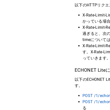
以下のHTTPリク
X-Rate-Li
かっている場合には
X-Rate-Li
過ぎると、次のリ
timeについて
X-Rate-Lim
す。X-Rate-L
っていきます
ECHONET L
以下のECHONE
す。
POST /1/echone
POST /1/echone
る