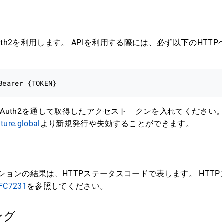
th2を利用します。 APIを利用する際には、必ず以下のHTT
は、OAuth2を通して取得したアクセストークンを入れてください
ture.global
より新規発行や失効することができます。
クションの結果は、HTTPステータスコードで表します。 HTT
FC7231
を参照してください。
ング