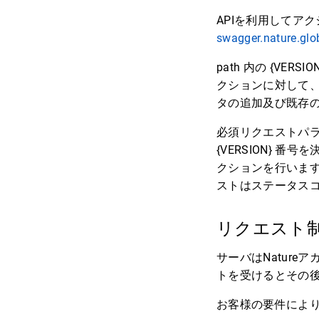
APIを利用してアク
swagger.nature.glo
path 内の {VE
クションに対して
タの追加及び既存
必須リクエストパ
{VERSION} 番
クションを行います。N
ストはステータスコー
リクエスト
サーバはNatur
トを受けるとその後
お客様の要件により