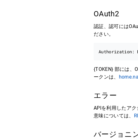
OAuth2
認証、認可にはOAu
ださい。
{TOKEN} 部に
ークンは、
home.na
エラー
APIを利用したア
意味については、
R
バージョニ