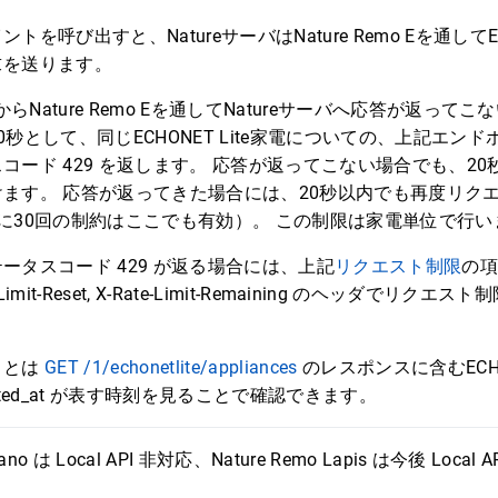
を呼び出すと、NatureサーバはNature Remo Eを通してECH
求を送ります。
e家電からNature Remo Eを通してNatureサーバへ応答が返っ
秒として、同じECHONET Lite家電についての、上記エン
コード 429 を返します。 応答が返ってこない場合でも、2
ます。 応答が返ってきた場合には、20秒以内でも再度リク
に30回の制約はここでも有効）。 この制限は家電単位で行い
ータスコード 429 が返る場合には、上記
リクエスト制限
の項同
-Rate-Limit-Reset, X-Rate-Limit-Remaining のヘッダで
ことは
GET /1/echonetlite/appliances
のレスポンスに含むECHON
ated_at が表す時刻を見ることで確認できます。
 nano は Local API 非対応、Nature Remo Lapis は今後 Loca